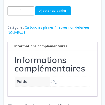
quantité
Ajouter au panier
de
Pleine
:
Catégorie :
Cartouches pleines / neuves non déballées - -
Canon
NOUVEAU ! - - -
CLi-
571
Informations complémentaires
Y
Informations
complémentaires
Poids
40 g