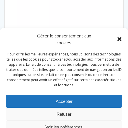
Gérer le consentement aux
HP N°953 XL (couleur)
cookies
0.02
€
Pour offrir les meilleures expériences, nous utilisons des technologies
telles que les cookies pour stocker et/ou accéder aux informations des
appareils. Le fait de consentir à ces technologies nous permettra de
Ajouter au panier
traiter des données telles que le comportement de navigation ou les ID
uniques sur ce site. Le fait de ne pas consentir ou de retirer son
consentement peut avoir un effet négatif sur certaines caractéristiques
et fonctions.
←
1
2
3
4
5
6
Accepter
Refuser
Voir les préférences