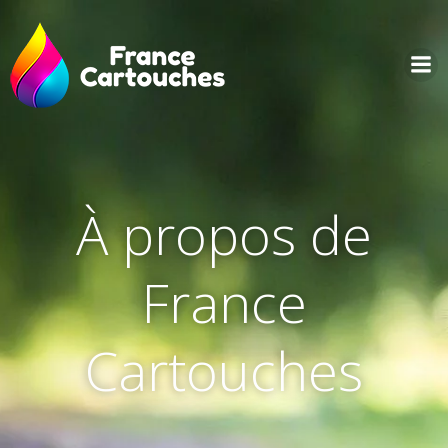
Aller
au
contenu
À propos de
France
Cartouches