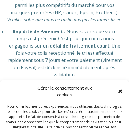
parmi les plus compétitifs du marché pour vos
marques préférées (HP, Canon, Epson, Brother…).
Veuillez noter que nous ne rachetons pas les toners laser.
Rapidité de Paiement :
Nous savons que votre
temps est précieux. C’est pourquoi nous nous
engageons sur un
délai de traitement court
. Une
fois votre colis réceptionné, le tri est effectué
rapidement sous 7 jours et votre paiement (virement
ou PayPal) est déclenché immédiatement après
validation.
Engagement Éco-responsable :
En nous revendant
Gérer le consentement aux
vos cartouches jet d’encre, vous participez
cookies
activement à l’économie circulaire. Les cartouches
Pour offrir les meilleures expériences, nous utilisons des technologies
collectées sont testées et réutilisées, limitant ainsi
telles que les cookies pour stocker et/ou accéder aux informations des
l’impact environnemental des déchets plastiques.
appareils. Le fait de consentir à ces technologies nous permettra de
traiter des données telles que le comportement de navigation ou les ID
Simplicité Logistique :
Avec notre simulateur de
uniques sur ce site. Le fait de ne pas consentir ou de retirer son