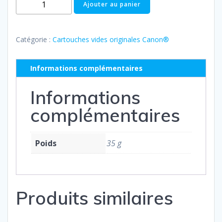
quantité
Ajouter au panier
de
CANON
PG
Catégorie :
Cartouches vides originales Canon®
510
Informations complémentaires
Informations
complémentaires
Poids
35 g
Produits similaires