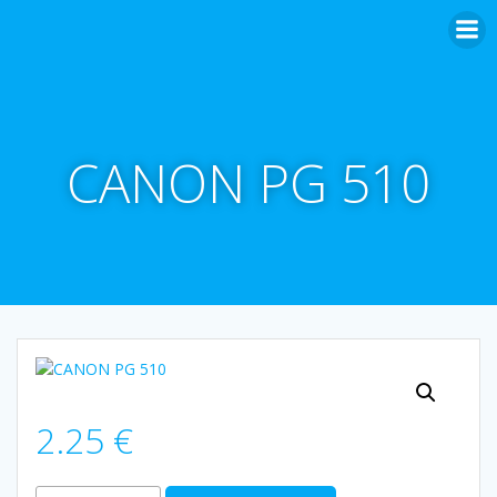
Aller
au
contenu
CANON PG 510
2.25
€