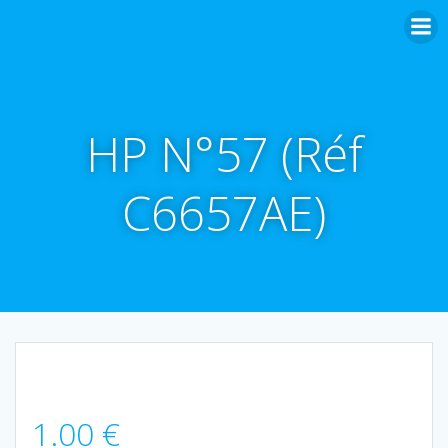
Aller
au
contenu
HP N°57 (Réf
C6657AE)
1.00
€