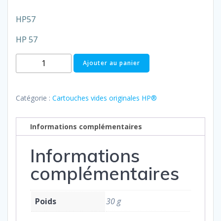
HP57
HP 57
quantité
Ajouter au panier
de
HP
N°57
Catégorie :
Cartouches vides originales HP®
(Réf
C6657AE)
Informations complémentaires
Informations
complémentaires
Poids
30 g