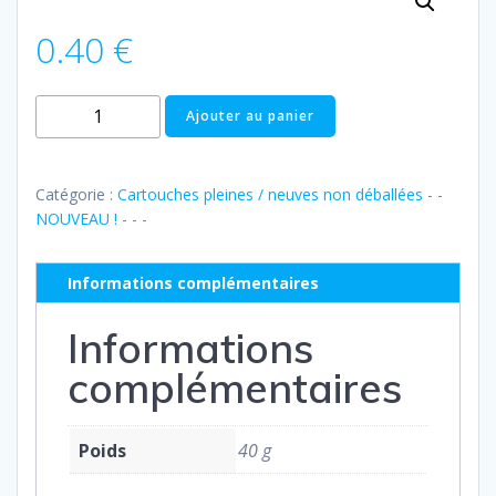
0.40
€
quantité
Ajouter au panier
de
Pleine
:
Catégorie :
Cartouches pleines / neuves non déballées - -
Epson
NOUVEAU ! - - -
24
jaune
Informations complémentaires
(série
éléphant)
Informations
complémentaires
Poids
40 g