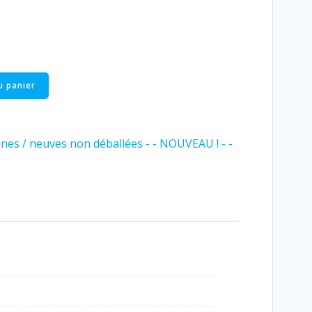
u panier
nes / neuves non déballées - - NOUVEAU ! - -