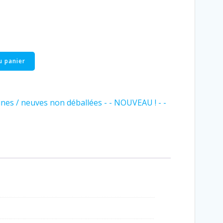
u panier
nes / neuves non déballées - - NOUVEAU ! - -