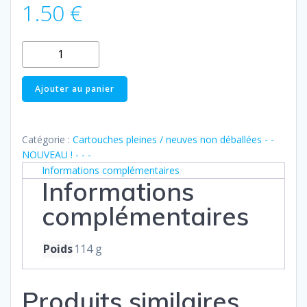
1.50
€
quantité
de
Pleine
Ajouter au panier
:
Epson
35
Catégorie :
Cartouches pleines / neuves non déballées - -
XL
NOUVEAU ! - - -
black
Informations complémentaires
Informations
(série
cadenas)
complémentaires
Poids
114 g
Produits similaires