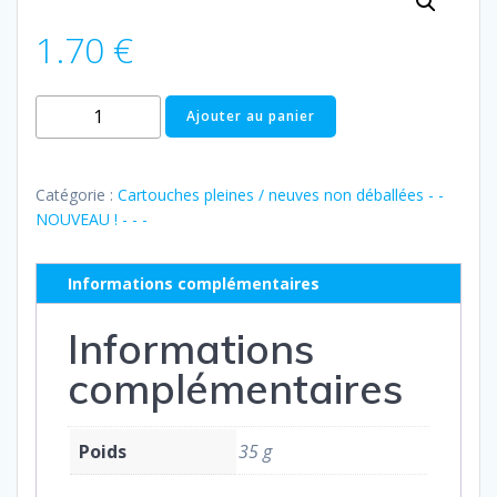
1.70
€
quantité
Ajouter au panier
de
Pleine
:
Catégorie :
Cartouches pleines / neuves non déballées - -
Epson
NOUVEAU ! - - -
604
XL
Informations complémentaires
jaune
(série
Informations
ananas)
complémentaires
Poids
35 g