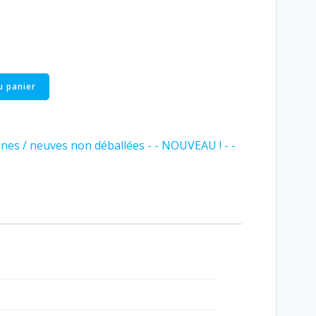
u panier
nes / neuves non déballées - - NOUVEAU ! - -