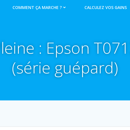
COMMENT ÇA MARCHE ?
CALCULEZ VOS GAINS
leine : Epson T07
(série guépard)