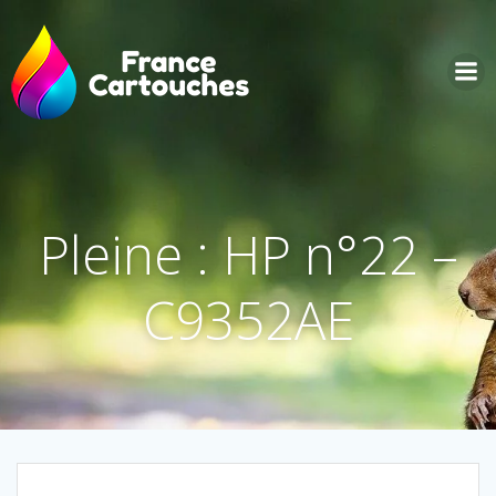
Aller
au
contenu
Pleine : HP n°22 –
C9352AE