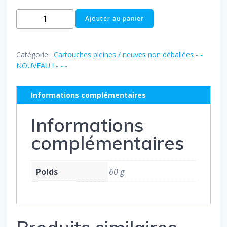
quantité
Ajouter au panier
de
Pleine
:
Catégorie :
Cartouches pleines / neuves non déballées - -
HP
NOUVEAU ! - - -
n°22
-
Informations complémentaires
C9352AE
Informations
complémentaires
Poids
60 g