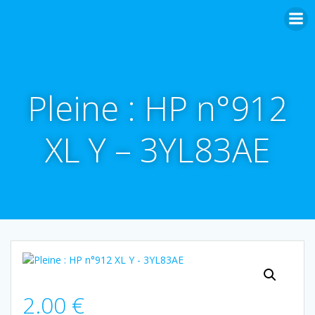
Aller
au
contenu
Pleine : HP n°912
XL Y – 3YL83AE
2.00
€