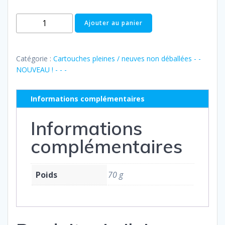
quantité
Ajouter au panier
de
Pleine
:
Catégorie :
Cartouches pleines / neuves non déballées - -
HP
NOUVEAU ! - - -
n°912
XL
Informations complémentaires
Y
-
Informations
3YL83AE
complémentaires
Poids
70 g