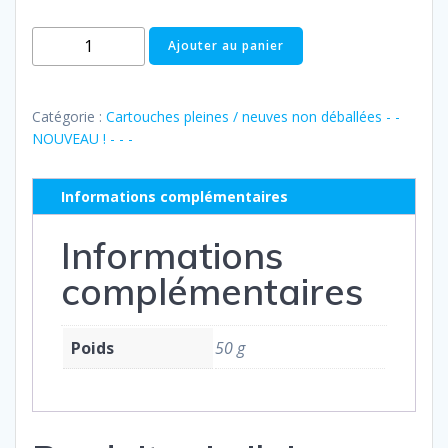
quantité
Ajouter au panier
de
Pleine
:
Catégorie :
Cartouches pleines / neuves non déballées - -
HP
NOUVEAU ! - - -
n°920
XL
Informations complémentaires
M
-
Informations
CD973AE
complémentaires
Poids
50 g