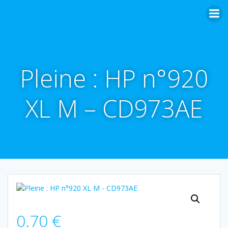
Aller
au
contenu
Pleine : HP n°920
XL M – CD973AE
0.70
€