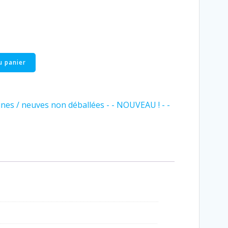
u panier
nes / neuves non déballées - - NOUVEAU ! - -