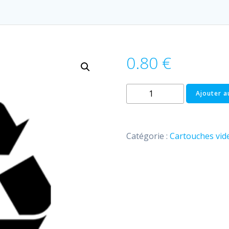
0.80
€
quantité
Ajouter a
de
Recyclée
CANON
Catégorie :
Cartouches vide
PG
560
/
PG
560
XL