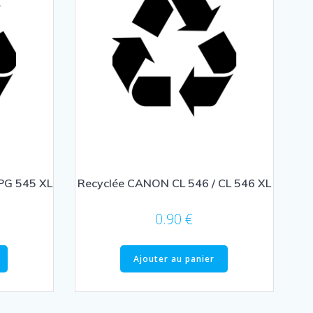
PG 545 XL
Recyclée CANON CL 546 / CL 546 XL
0.90
€
Ajouter au panier