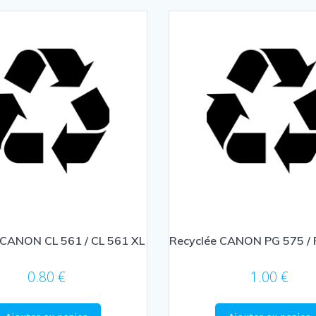
 CANON CL 561 / CL 561 XL
Recyclée CANON PG 575 / 
0.80
€
1.00
€