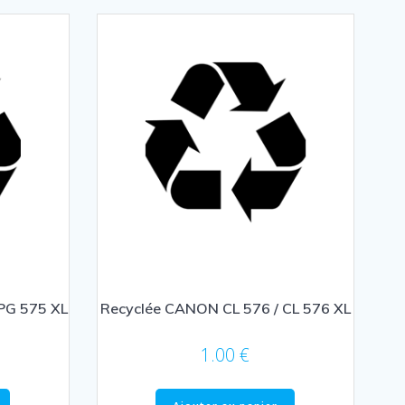
PG 575 XL
Recyclée CANON CL 576 / CL 576 XL
1.00
€