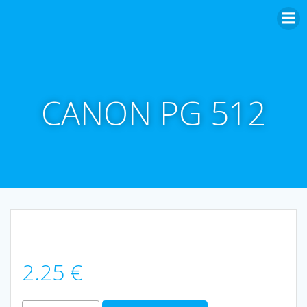
Aller
au
contenu
CANON PG 512
2.25
€