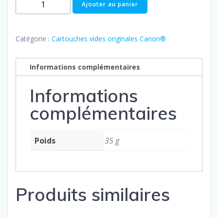
quantité
Ajouter au panier
de
CANON
PG
Catégorie :
Cartouches vides originales Canon®
512
Informations complémentaires
Informations
complémentaires
Poids
35 g
Produits similaires